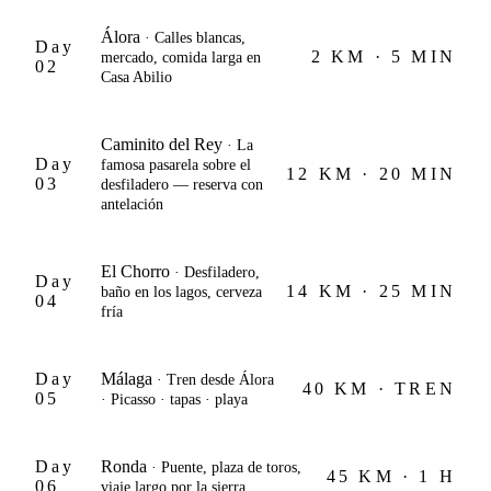
Álora
· Calles blancas,
Day
2 KM · 5 MIN
mercado, comida larga en
02
Casa Abilio
Caminito del Rey
· La
Day
famosa pasarela sobre el
12 KM · 20 MIN
03
desfiladero — reserva con
antelación
El Chorro
· Desfiladero,
Day
14 KM · 25 MIN
baño en los lagos, cerveza
04
fría
Day
Málaga
· Tren desde Álora
40 KM · TREN
05
· Picasso · tapas · playa
Day
Ronda
· Puente, plaza de toros,
45 KM · 1 H
06
viaje largo por la sierra